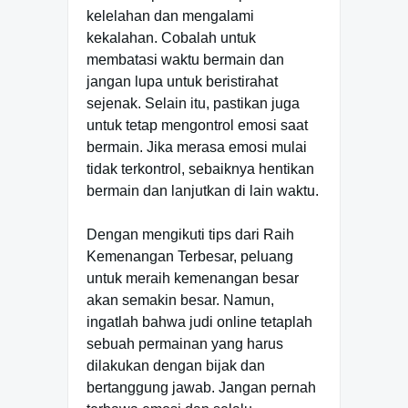
kelelahan dan mengalami
kekalahan. Cobalah untuk
membatasi waktu bermain dan
jangan lupa untuk beristirahat
sejenak. Selain itu, pastikan juga
untuk tetap mengontrol emosi saat
bermain. Jika merasa emosi mulai
tidak terkontrol, sebaiknya hentikan
bermain dan lanjutkan di lain waktu.
Dengan mengikuti tips dari Raih
Kemenangan Terbesar, peluang
untuk meraih kemenangan besar
akan semakin besar. Namun,
ingatlah bahwa judi online tetaplah
sebuah permainan yang harus
dilakukan dengan bijak dan
bertanggung jawab. Jangan pernah