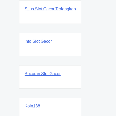
Situs Slot Gacor Terlengkap
Info Slot Gacor
Bocoran Slot Gacor
Koin138