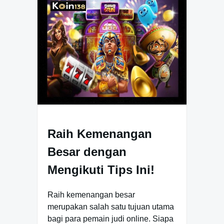
Raih Kemenangan
Besar dengan
Mengikuti Tips Ini!
Raih kemenangan besar
merupakan salah satu tujuan utama
bagi para pemain judi online. Siapa