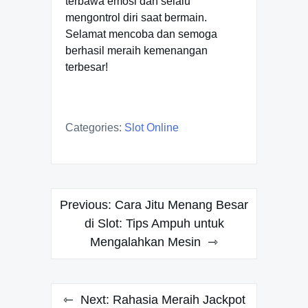
terbawa emosi dan selalu
mengontrol diri saat bermain.
Selamat mencoba dan semoga
berhasil meraih kemenangan
terbesar!
Categories:
Slot Online
N
Previous:
Cara Jitu Menang Besar
a
di Slot: Tips Ampuh untuk
Mengalahkan Mesin
v
i
g
Next:
Rahasia Meraih Jackpot