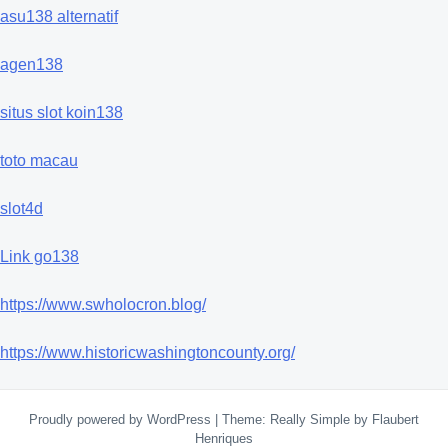
asu138 alternatif
agen138
situs slot koin138
toto macau
slot4d
Link go138
https://www.swholocron.blog/
https://www.historicwashingtoncounty.org/
Proudly powered by WordPress
|
Theme: Really Simple by
Flaubert
Henriques