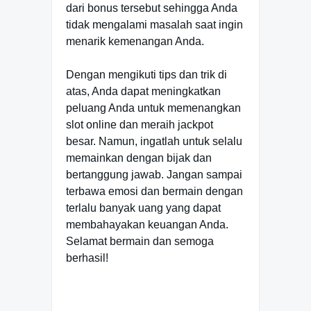
dari bonus tersebut sehingga Anda
tidak mengalami masalah saat ingin
menarik kemenangan Anda.
Dengan mengikuti tips dan trik di
atas, Anda dapat meningkatkan
peluang Anda untuk memenangkan
slot online dan meraih jackpot
besar. Namun, ingatlah untuk selalu
memainkan dengan bijak dan
bertanggung jawab. Jangan sampai
terbawa emosi dan bermain dengan
terlalu banyak uang yang dapat
membahayakan keuangan Anda.
Selamat bermain dan semoga
berhasil!