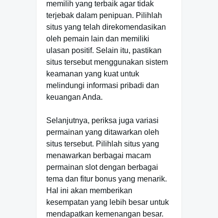
memilih yang terbaik agar tidak
terjebak dalam penipuan. Pilihlah
situs yang telah direkomendasikan
oleh pemain lain dan memiliki
ulasan positif. Selain itu, pastikan
situs tersebut menggunakan sistem
keamanan yang kuat untuk
melindungi informasi pribadi dan
keuangan Anda.
Selanjutnya, periksa juga variasi
permainan yang ditawarkan oleh
situs tersebut. Pilihlah situs yang
menawarkan berbagai macam
permainan slot dengan berbagai
tema dan fitur bonus yang menarik.
Hal ini akan memberikan
kesempatan yang lebih besar untuk
mendapatkan kemenangan besar.