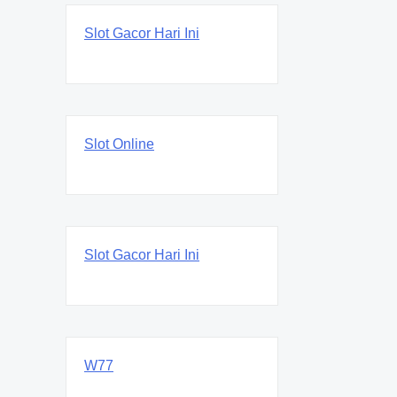
Slot Gacor Hari Ini
Slot Online
Slot Gacor Hari Ini
W77