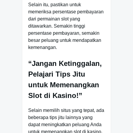
Selain itu, pastikan untuk
memeriksa persentase pembayaran
dari permainan slot yang
ditawarkan. Semakin tinggi
persentase pembayaran, semakin
besar peluang untuk mendapatkan
kemenangan.
“Jangan Ketinggalan,
Pelajari Tips Jitu
untuk Memenangkan
Slot di Kasino!”
Selain memilih situs yang tepat, ada
beberapa tips jitu lainnya yang
dapat meningkatkan peluang Anda
untuk memenangkan slot di kasino.