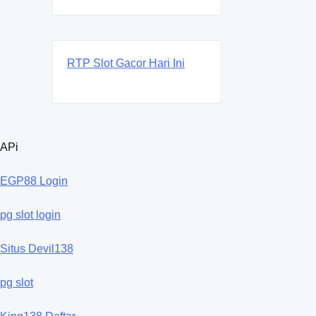
RTP Slot Gacor Hari Ini
APi
EGP88 Login
pg slot login
Situs Devil138
pg slot