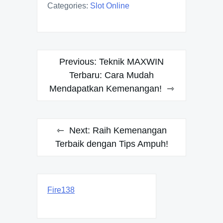
Categories:
Slot Online
N
Previous:
Teknik MAXWIN
a
Terbaru: Cara Mudah
Mendapatkan Kemenangan!
v
i
g
Next:
Raih Kemenangan
Terbaik dengan Tips Ampuh!
a
s
i
Fire138
p
o