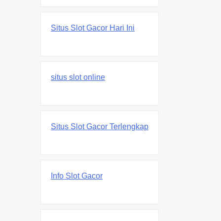
s
i
Situs Slot Gacor Hari Ini
p
o
situs slot online
s
Situs Slot Gacor Terlengkap
Info Slot Gacor