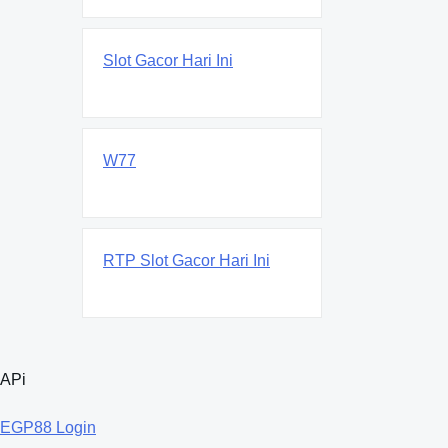
Slot Gacor Hari Ini
W77
RTP Slot Gacor Hari Ini
APi
EGP88 Login