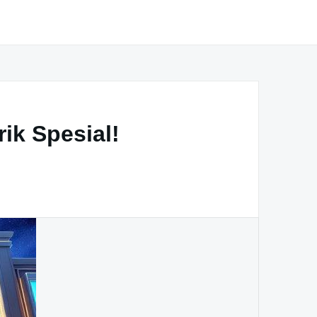
ik Spesial!