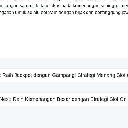
n, jangan sampai terlalu fokus pada kemenangan sehingga me
ngatlah untuk selalu bermain dengan bijak dan bertanggung 
:
Raih Jackpot dengan Gampang! Strategi Menang Slot 
Next:
Raih Kemenangan Besar dengan Strategi Slot Onl