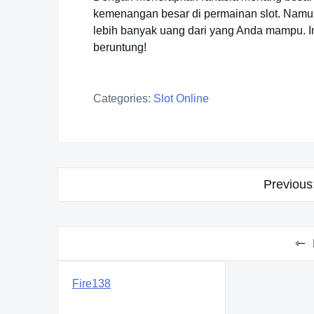
kemenangan besar di permainan slot. Namu
lebih banyak uang dari yang Anda mampu. I
beruntung!
Categories:
Slot Online
N
Previous
a
v
i
g
Fire138
a