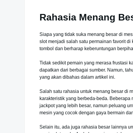
Rahasia Menang Besa
Siapa yang tidak suka menang besar di mesi
slot menjadi salah satu permainan favorit 
tombol dan berharap keberuntungan berpih
Tidak sedikit pemain yang merasa frustasi k
dapatkan dari berbagai sumber. Namun, tahu
yang akan dibahas dalam artikel ini.
Salah satu rahasia untuk menang besar di m
karakteristik yang berbeda-beda. Beberapa 
jackpot yang lebih besar, namun peluang un
mesin yang cocok dengan gaya bermain dan
Selain itu, ada juga rahasia besar lainnya 