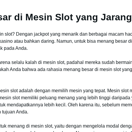
r di Mesin Slot yang Jarang
n slot? Dengan jackpot yang menarik dan berbagai macam hadia
di kasino atau bahkan daring. Namun, untuk bisa menang besar 
ak pada Anda.
arena selalu kalah di mesin slot, padahal mereka sudah bermai
kah Anda bahwa ada rahasia menang besar di mesin slot yang j
esin slot adalah dengan memilih mesin yang tepat. Mesin slot 
mesin slot memiliki peluang menang yang lebih tinggi daripad
tuk mendapatkannya lebih kecil. Oleh karena itu, sebelum mem
 tujuan Anda.
untuk menang di mesin slot, yaitu dengan mengelola modal deng