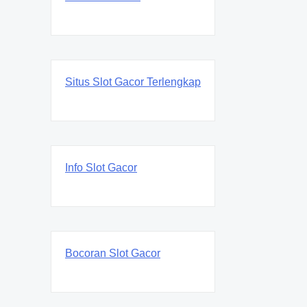
Situs Slot Gacor Terlengkap
Info Slot Gacor
Bocoran Slot Gacor