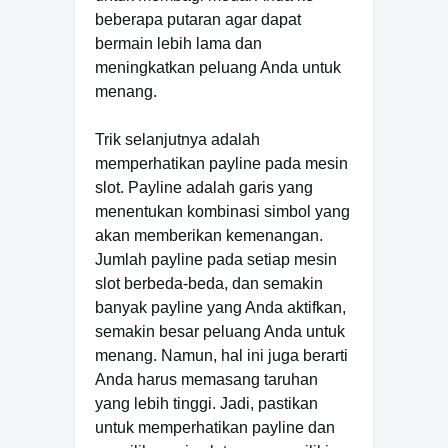
beberapa putaran agar dapat
bermain lebih lama dan
meningkatkan peluang Anda untuk
menang.
Trik selanjutnya adalah
memperhatikan payline pada mesin
slot. Payline adalah garis yang
menentukan kombinasi simbol yang
akan memberikan kemenangan.
Jumlah payline pada setiap mesin
slot berbeda-beda, dan semakin
banyak payline yang Anda aktifkan,
semakin besar peluang Anda untuk
menang. Namun, hal ini juga berarti
Anda harus memasang taruhan
yang lebih tinggi. Jadi, pastikan
untuk memperhatikan payline dan