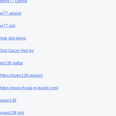
dong77 casino
w77 adalah
w77 slot
Apk slot demo
Slot Gacor Hari Ini
pg138 daftar
https://agen138.design/
https://www.frugal-rv-travel.com/
agen138
naga138 slot