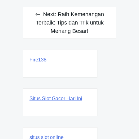
i
g
Next:
Raih Kemenangan
Terbaik: Tips dan Trik untuk
a
Menang Besar!
s
i
p
Fire138
o
s
Situs Slot Gacor Hari Ini
situs slot online